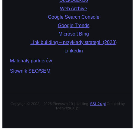
DuckDuckGo
Web Archive
Google Search Console
Google Trends
Microsoft Bing
Link building – przykłady strategii (2023)
Linkedin
Materiały partnerów
Słownik SEO/SEM
Copyright © 2008 - 2026 Pierwsza 10 | Hosting:
SSH24.pl
Created by
Pierwsza10.pl